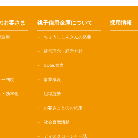
のお客さま
銚子信用金庫について
採用情報
産運用
ちょうししんきんの概要
経営理念・経営方針
SDGs宣言
ナー制度
事業概況
ス・効率化
組織態勢
お客さまとのお約束
社会貢献活動
ディスクロージャー誌