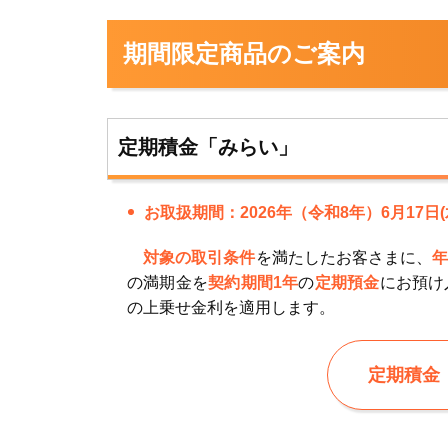
期間限定商品のご案内
定期積金「みらい」
お取扱期間：2026年（令和8年）6月17日(水
対象の取引条件
を満たしたお客さまに、
年
の満期金を
契約期間1年
の
定期預金
にお預け
の上乗せ金利を適用します。
定期積金