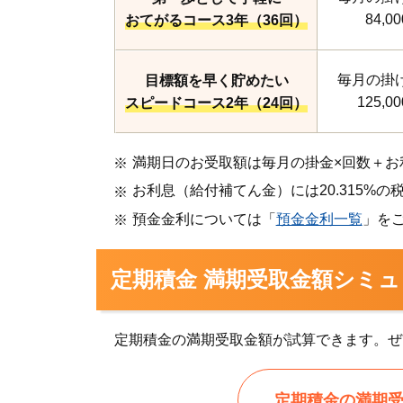
84,0
おてがるコース3年（36回）
毎月の掛
目標額を早く貯めたい
125,0
スピードコース2年（24回）
満期日のお受取額は毎月の掛金×回数＋お
お利息（給付補てん金）には20.315%
預金金利については「
預金金利一覧
」を
定期積金 満期受取金額シミ
定期積金の満期受取金額が試算できます。ぜ
定期積金の満期