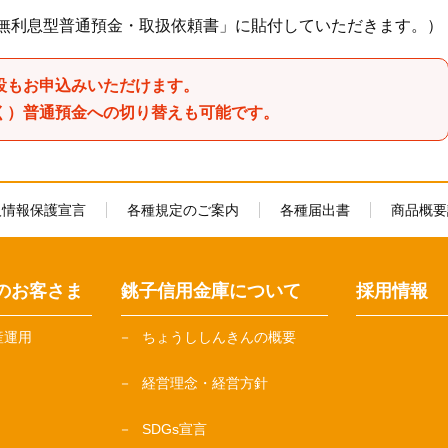
「無利息型普通預金・取扱依頼書」に貼付していただきます。）
設もお申込みいただけます。
く）普通預金への切り替えも可能です。
人情報保護宣言
各種規定のご案内
各種届出書
商品概要
のお客さま
銚子信用金庫について
採用情報
産運用
ちょうししんきんの概要
経営理念・経営方針
SDGs宣言