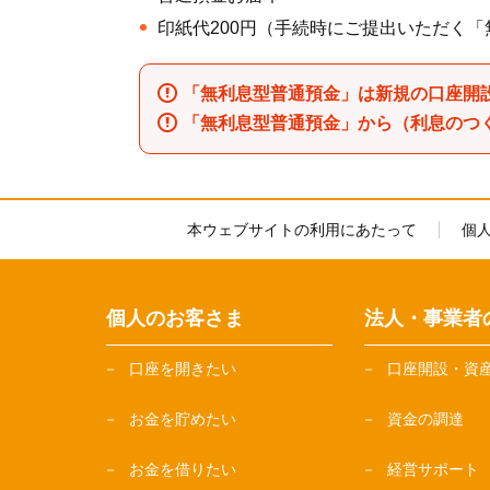
印紙代200円（手続時にご提出いただく
「無利息型普通預金」は新規の口座開
「無利息型普通預金」から（利息のつ
本ウェブサイトの利用にあたって
個
個人のお客さま
法人・事業者
口座を開きたい
口座開設・資
お金を貯めたい
資金の調達
お金を借りたい
経営サポート