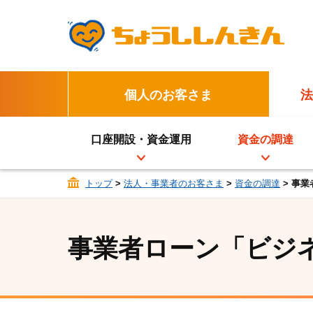
個人のお客さま
法
口座開設・資金運用
資金の調達
トップ
>
法人・事業者のお客さま
>
資金の調達
> 事
事業者ローン「ビジ