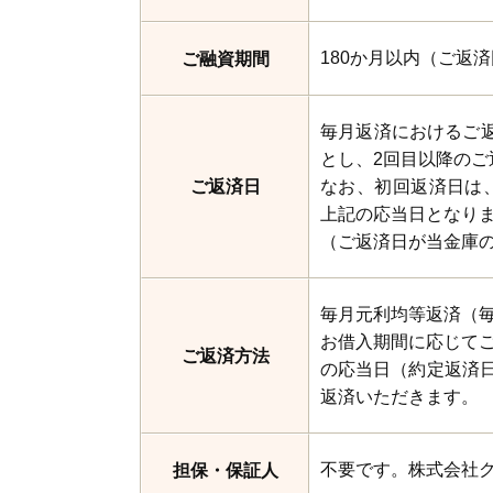
180か月以内（ご返
ご融資期間
毎月返済におけるご返
とし、2回目以降の
ご返済日
なお、初回返済日は、
上記の応当日となり
（ご返済日が当金庫
毎月元利均等返済（毎
お借入期間に応じてご
ご返済方法
の応当日（約定返済
返済いただきます。
不要です。株式会社
担保・保証人