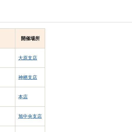
開催場所
した
大原支店
神栖支店
本店
旭中央支店