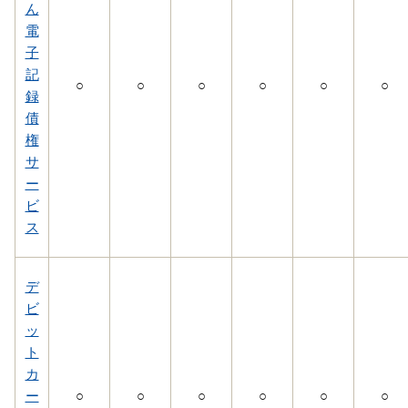
ん
電
子
記
○
○
○
○
○
○
録
債
権
サ
ー
ビ
ス
デ
ビ
ッ
ト
カ
ー
○
○
○
○
○
○