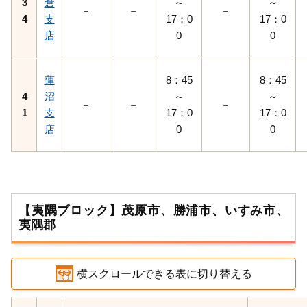
3
倉
～
～
－
－
－
4
支
17：0
17：0
店
0
0
蓮
8：45
8：45
4
沼
～
～
－
－
－
1
支
17：0
17：0
店
0
0
【夷隅ブロック】茂原市、勝浦市、いすみ市、
夷隅郡
横スクロールできる表に切り替える