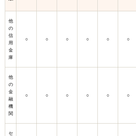
他
の
信
○
○
○
○
○
○
用
金
庫
他
の
金
○
○
○
○
○
○
融
機
関
セ