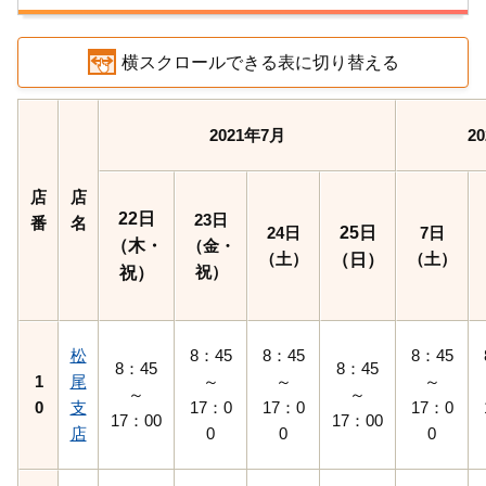
横スクロールできる表に切り替える
2021年7月
2
店
店
22日
23日
番
名
24日
25日
7日
（木・
（金・
（土）
（土）
（日）
祝）
祝）
松
8：45
8：45
8：45
8：45
8：45
1
尾
～
～
～
～
～
0
支
17：0
17：0
17：0
17：00
17：00
店
0
0
0