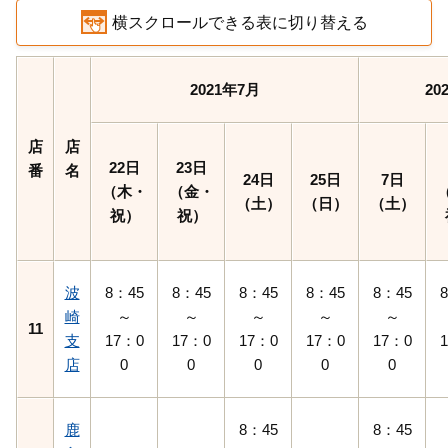
横スクロールできる表に切り替える
2021年7月
20
店
店
22日
23日
番
名
24日
25日
7日
（木・
（金・
（土）
（日）
（土）
祝）
祝）
波
8：45
8：45
8：45
8：45
8：45
崎
～
～
～
～
～
11
支
17：0
17：0
17：0
17：0
17：0
店
0
0
0
0
0
鹿
8：45
8：45