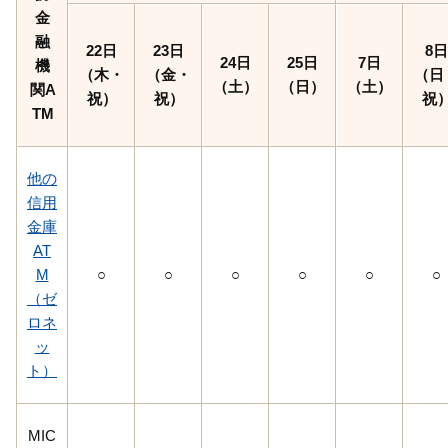
金
融
22日
23日
8日
24日
25日
7日
機
（木・
（金・
（日
（土）
（日）
（土）
関A
祝）
祝）
祝
TM
他の
信用
金庫
AT
M
○
○
○
○
○
○
（ゼ
ロネ
ッ
ト）
MIC