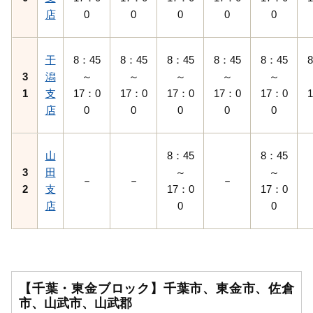
店
0
0
0
0
0
干
8：45
8：45
8：45
8：45
8：45
3
潟
～
～
～
～
～
1
支
17：0
17：0
17：0
17：0
17：0
店
0
0
0
0
0
山
8：45
8：45
3
田
～
～
－
－
－
2
支
17：0
17：0
店
0
0
【千葉・東金ブロック】千葉市、東金市、佐倉
市、山武市、山武郡