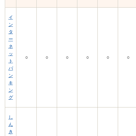
イ
ン
タ
ー
ネ
ッ
○
○
○
○
○
○
ト
バ
ン
キ
ン
グ
し
ん
き