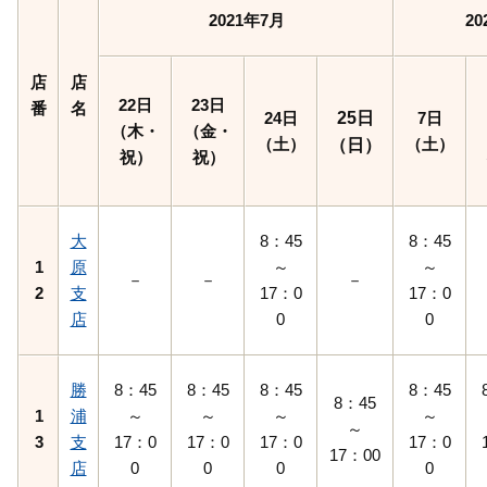
2021年7月
20
店
店
22日
23日
番
名
24日
25日
7日
（木・
（金・
（土）
（土）
（日）
祝）
祝）
大
8：45
8：45
1
原
～
～
－
－
－
2
支
17：0
17：0
店
0
0
勝
8：45
8：45
8：45
8：45
8：45
1
浦
～
～
～
～
～
3
支
17：0
17：0
17：0
17：0
17：00
店
0
0
0
0