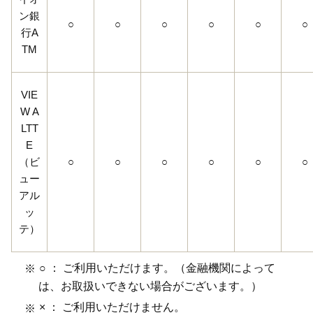
ン銀
○
○
○
○
○
○
行A
TM
VIE
W A
LTT
E
（ビ
○
○
○
○
○
○
ュー
アル
ッ
テ）
○ ： ご利用いただけます。（金融機関によって
は、お取扱いできない場合がございます。）
× ： ご利用いただけません。