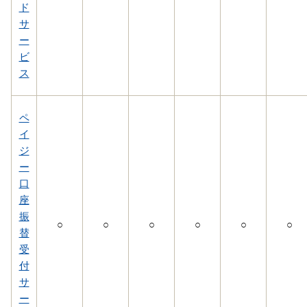
ド
サ
ー
ビ
ス
ペ
イ
ジ
ー
口
座
振
○
○
○
○
○
○
替
受
付
サ
ー