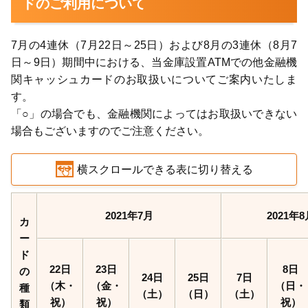
ドのご利用について
7月の4連休（7月22日～25日）および8月の3連休（8月7
日～9日）期間中における、当金庫設置ATMでの他金融機
関キャッシュカードのお取扱いについてご案内いたしま
す。
「○」の場合でも、金融機関によってはお取扱いできない
場合もございますのでご注意ください。
横スクロールできる表に切り替える
2021年7月
2021年8
カ
ー
ド
22日
23日
8日
の
24日
25日
7日
（木・
（金・
（日・
種
（土）
（日）
（土）
祝）
祝）
祝）
類