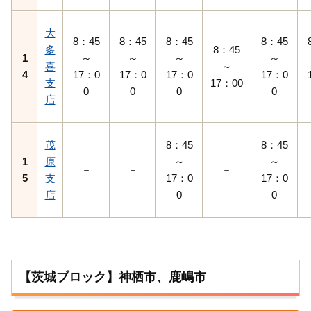
大
8：45
8：45
8：45
8：45
多
8：45
1
～
～
～
～
喜
～
4
17：0
17：0
17：0
17：0
支
17：00
0
0
0
0
店
茂
8：45
8：45
1
原
～
～
－
－
－
5
支
17：0
17：0
店
0
0
【茨城ブロック】神栖市、鹿嶋市