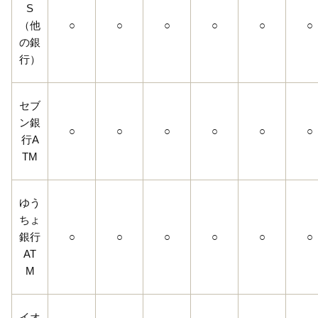
S
（他
○
○
○
○
○
○
の銀
行）
セブ
ン銀
○
○
○
○
○
○
行A
TM
ゆう
ちょ
銀行
○
○
○
○
○
○
AT
M
イオ