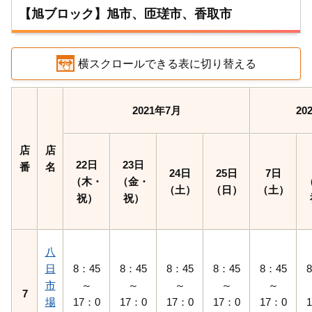
【旭ブロック】旭市、匝瑳市、香取市
横スクロールできる表に切り替える
2021年7月
20
店
店
22日
23日
番
名
24日
25日
7日
（木・
（金・
（土）
（日）
（土）
祝）
祝）
八
日
8：45
8：45
8：45
8：45
8：45
市
～
～
～
～
～
7
場
17：0
17：0
17：0
17：0
17：0