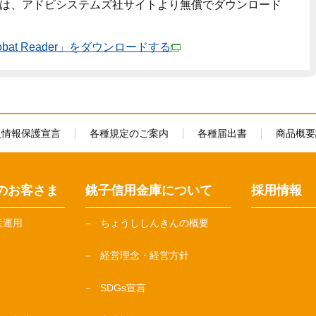
は、アドビシステムズ社サイトより無償でダウンロード
crobat Reader」をダウンロードする
人情報保護宣言
各種規定のご案内
各種届出書
商品概要
のお客さま
銚子信用金庫について
採用情報
産運用
ちょうししんきんの概要
経営理念・経営方針
SDGs宣言