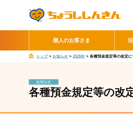
個人のお客さま
法
トップ
>
お知らせ
>
2026年
> 各種預金規定等の改定に
各種預金規定等の改