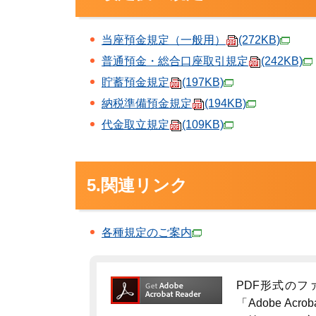
当座預金規定（一般用）
(272KB)
普通預金・総合口座取引規定
(242KB)
貯蓄預金規定
(197KB)
納税準備預金規定
(194KB)
代金取立規定
(109KB)
5.関連リンク
各種規定のご案内
PDF形式のフ
「Adobe Acro