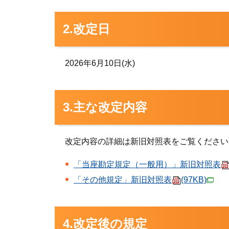
2.改定日
2026年6月10日(水)
3.主な改定内容
改定内容の詳細は新旧対照表をご覧ください
「当座勘定規定（一般用）」新旧対照表
「その他規定」新旧対照表
(97KB)
4.改定後の規定