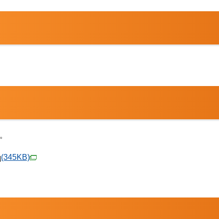
。
(345KB)