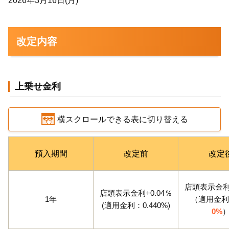
2026年3月16日(月)
改定内容
上乗せ金利
横スクロールできる表に切り替える
預入期間
改定前
改定
店頭表示金利+
店頭表示金利+0.04％
1年
（適用金利
(適用金利：0.440%)
0%