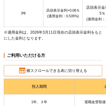
店頭表示金利
店頭表示金利+0.06％
3年
5％
(適用金利：0.535%)
(適用金利：
※適用金利は、2026年3月11日現在の店頭表示金利をもと
にした金利となります。
ご利用いただける方
横スクロールできる表に切り替える
預入期間
1年、３年
退職金受取後