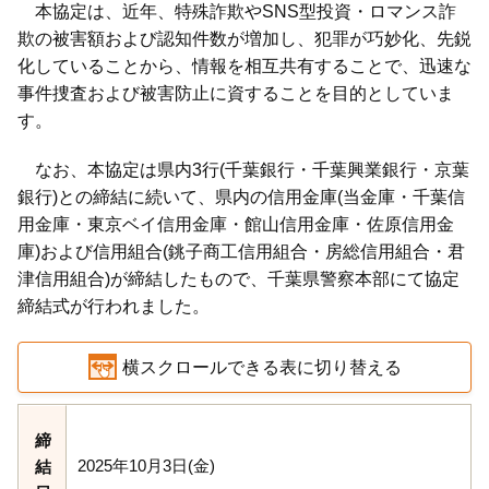
本協定は、近年、特殊詐欺やSNS型投資・ロマンス詐
欺の被害額および認知件数が増加し、犯罪が巧妙化、先鋭
化していることから、情報を相互共有することで、迅速な
事件捜査および被害防止に資することを目的としていま
す。
なお、本協定は県内3行(千葉銀行・千葉興業銀行・京葉
銀行)との締結に続いて、県内の信用金庫(当金庫・千葉信
用金庫・東京ベイ信用金庫・館山信用金庫・佐原信用金
庫)および信用組合(銚子商工信用組合・房総信用組合・君
津信用組合)が締結したもので、千葉県警察本部にて協定
締結式が行われました。
横スクロールできる表に切り替える
締
2025年10月3日(金)
結